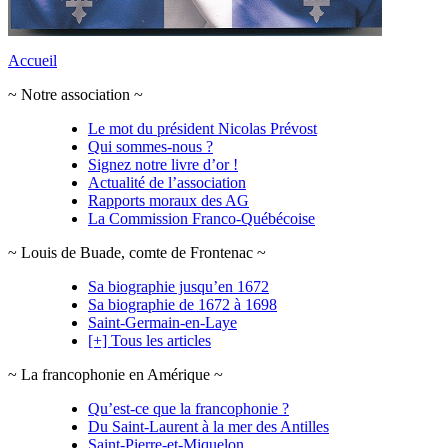
Accueil
~ Notre association ~
Le mot du président Nicolas Prévost
Qui sommes-nous ?
Signez notre livre d’or !
Actualité de l’association
Rapports moraux des AG
La Commission Franco-Québécoise
~ Louis de Buade, comte de Frontenac ~
Sa biographie jusqu’en 1672
Sa biographie de 1672 à 1698
Saint-Germain-en-Laye
[+] Tous les articles
~ La francophonie en Amérique ~
Qu’est-ce que la francophonie ?
Du Saint-Laurent à la mer des Antilles
Saint-Pierre-et-Miquelon