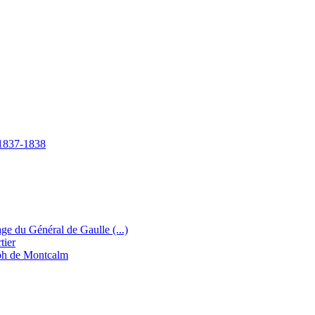
e 1837-1838
e du Général de Gaulle (...)
tier
eph de Montcalm