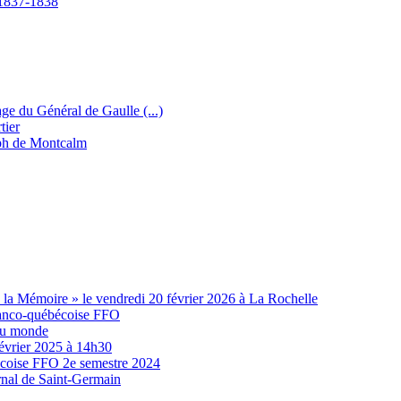
e 1837-1838
e du Général de Gaulle (...)
tier
eph de Montcalm
à la Mémoire » le vendredi 20 février 2026 à La Rochelle
franco-québécoise FFO
du monde
évrier 2025 à 14h30
écoise FFO 2e semestre 2024
urnal de Saint-Germain