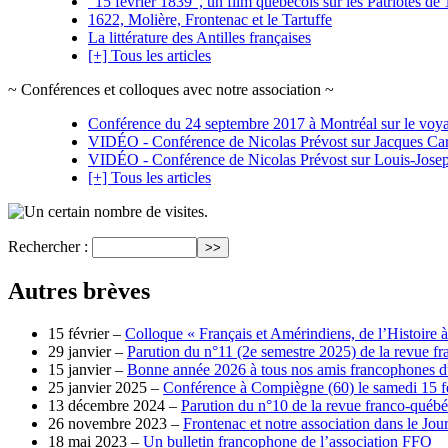
"15 février 1839", un film québécois sur les Patriotes d
1622, Molière, Frontenac et le Tartuffe
La littérature des Antilles françaises
[+] Tous les articles
~ Conférences et colloques avec notre association ~
Conférence du 24 septembre 2017 à Montréal sur le voyag
VIDÉO - Conférence de Nicolas Prévost sur Jacques Car
VIDÉO - Conférence de Nicolas Prévost sur Louis-Jos
[+] Tous les articles
visites.
Rechercher :
Autres brèves
15 février –
Colloque « Français et Amérindiens, de l’Histoire 
29 janvier –
Parution du n°11 (2e semestre 2025) de la revue 
15 janvier –
Bonne année 2026 à tous nos amis francophones 
25 janvier 2025 –
Conférence à Compiègne (60) le samedi 15 f
13 décembre 2024 –
Parution du n°10 de la revue franco-québ
26 novembre 2023 –
Frontenac et notre association dans le Jo
18 mai 2023 –
Un bulletin francophone de l’association FFO