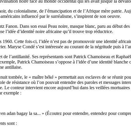
ivilisation noire face au monde occidental qui les avait jusque là dévalor
oir, du colonialisme, de l’émancipation et de l’Afrique mère patrie. Auj
méricains influencé par le surréalisme, s’inspirent de son oeuvre.
ntz Fanon. Dans son essai Peau noire, masque blanc, paru au début des 
l’idée d’identité noire africaine qu’il trouve trop réductrice.
960. Cette fois-ci, l’idée n’est pas de promouvoir une identité africaine 
prier. Maryse Condé s’est intéressée au courant de la négritude puis à l’an
e et de l’antillanité. Ses représentants sont Patrick Chamoiseau et Rapha
Par exemple, Patrick Chamoiseau s’oppose à l’idée d’une identité blanche 
e antillaise.
it tombée, le « maître béké » permettait aux esclaves de se réunir pour é
arole de résistance où l’on pouvait entendre des paroles et messages inte
e. Le conteur intervient encore aujourd’hui dans les veillées mortuaires
par exemple :
adan bagay la sa... » (Écoutez pour entendre, entendez pour comprend
ts sont :