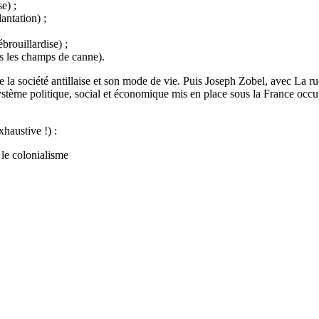
se) ;
antation) ;
brouillardise) ;
s les champs de canne).
e la société antillaise et son mode de vie. Puis Joseph Zobel, avec La ru
tème politique, social et économique mis en place sous la France occup
xhaustive !) :
 le colonialisme