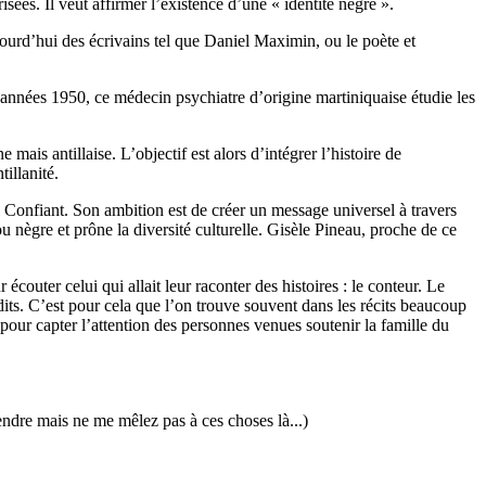
isées. Il veut affirmer l’existence d’une « identité nègre ».
ourd’hui des écrivains tel que Daniel Maximin, ou le poète et
années 1950, ce médecin psychiatre d’origine martiniquaise étudie les
mais antillaise. L’objectif est alors d’intégrer l’histoire de
tillanité.
ël Confiant. Son ambition est de créer un message universel à travers
ou nègre et prône la diversité culturelle. Gisèle Pineau, proche de ce
couter celui qui allait leur raconter des histoires : le conteur. Le
rdits. C’est pour cela que l’on trouve souvent dans les récits beaucoup
 pour capter l’attention des personnes venues soutenir la famille du
re mais ne me mêlez pas à ces choses là...)