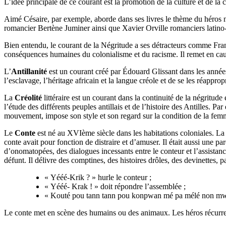
L’idée principale de ce courant est la promotion de la culture et de la c
Aimé Césaire, par exemple, aborde dans ses livres le thème du héros n
romancier Bertène Juminer ainsi que Xavier Orville romanciers latino-a
Bien entendu, le courant de la Négritude a ses détracteurs comme Fra
conséquences humaines du colonialisme et du racisme. Il remet en cause 
L’
Antillanité
est un courant créé par Édouard Glissant dans les années 1
l’esclavage, l’héritage africain et la langue créole et de se les réappro
La
Créolité
littéraire est un courant dans la continuité de la négritud
l’étude des différents peuples antillais et de l’histoire des Antilles. 
mouvement, impose son style et son regard sur la condition de la femm
Le
Conte
est né au XVIème siècle dans les habitations coloniales. La nu
conte avait pour fonction de distraire et d’amuser. Il était aussi une p
d’onomatopées, des dialogues incessants entre le conteur et l’assistanc
défunt. Il délivre des comptines, des histoires drôles, des devinettes, 
« Yééé-Krik ? » hurle le conteur ;
« Yééé- Krak ! » doit répondre l’assemblée ;
« Kouté pou tann tann pou konpwan mé pa mélé non mwen 
Le conte met en scène des humains ou des animaux. Les héros récurren