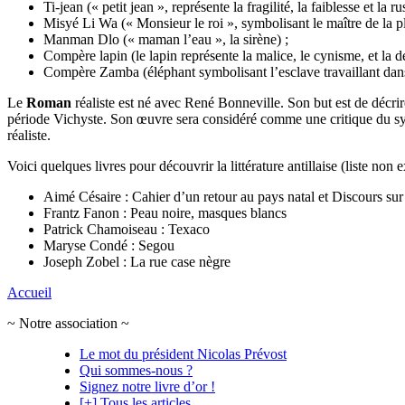
Ti-jean (« petit jean », représente la fragilité, la faiblesse et la ru
Misyé Li Wa (« Monsieur le roi », symbolisant le maître de la pl
Manman Dlo (« maman l’eau », la sirène) ;
Compère lapin (le lapin représente la malice, le cynisme, et la dé
Compère Zamba (éléphant symbolisant l’esclave travaillant dan
Le
Roman
réaliste est né avec René Bonneville. Son but est de décrir
période Vichyste. Son œuvre sera considéré comme une critique du sys
réaliste.
Voici quelques livres pour découvrir la littérature antillaise (liste non e
Aimé Césaire : Cahier d’un retour au pays natal et Discours sur
Frantz Fanon : Peau noire, masques blancs
Patrick Chamoiseau : Texaco
Maryse Condé : Segou
Joseph Zobel : La rue case nègre
Accueil
~ Notre association ~
Le mot du président Nicolas Prévost
Qui sommes-nous ?
Signez notre livre d’or !
[+] Tous les articles