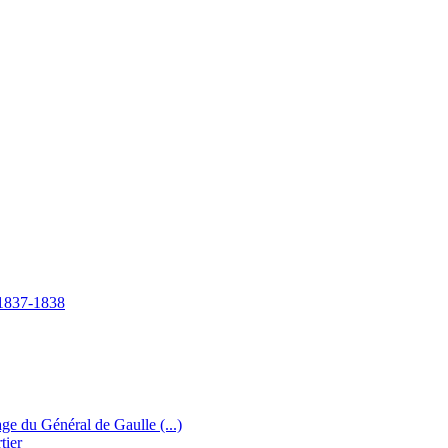
e 1837-1838
e du Général de Gaulle (...)
tier