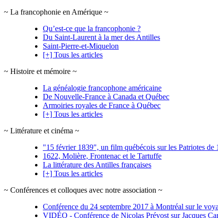
~ La francophonie en Amérique ~
Qu’est-ce que la francophonie ?
Du Saint-Laurent à la mer des Antilles
Saint-Pierre-et-Miquelon
[+] Tous les articles
~ Histoire et mémoire ~
La généalogie francophone américaine
De Nouvelle-France à Canada et Québec
Armoiries royales de France à Québec
[+] Tous les articles
~ Littérature et cinéma ~
"15 février 1839", un film québécois sur les Patriotes d
1622, Molière, Frontenac et le Tartuffe
La littérature des Antilles françaises
[+] Tous les articles
~ Conférences et colloques avec notre association ~
Conférence du 24 septembre 2017 à Montréal sur le voyag
VIDÉO - Conférence de Nicolas Prévost sur Jacques Car