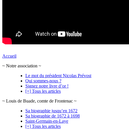
Accueil
~ Notre association ~
Le mot du président Nicolas Prévost
Qui sommes-nous ?
Signez notre livre d’or !
[+] Tous les articles
~ Louis de Buade, comte de Frontenac ~
Sa biographie jusqu’en 1672
Sa biographie de 1672 à 1698
Saint-Germain-en-Laye
[+] Tous les articles