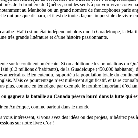
près de la frontière du Québec, sont les seuls à pouvoir vivre convenab
 notamment au Manitoba où un grand nombre de francophones parle angla
lle ont presque disparu, et il est de toutes façons impossible de vivre 
e caraïbe. Haïti est un état indépendant alors que la Guadeloupe, la Ma
une très grande littérature et d’une histoire passionnante.
sente sur le continent américain. Si on additionne les populations du 
Haïti (8,2 millions d’habitants), de la Guadeloupe (450.000 habitants), 
s américains. Bien entendu, rapporté à la population totale du continent 
lais. Mais ce pourcentage n’est nullement significatif, et faire connaîtr
ours plus, comme en témoigne par exemple le nombre important d’échange
ra ou gagnera la bataille au Canada pèsera lourd dans la lutte qui e
venir en Amérique, comme partout dans le monde.
ts vous intéressent, si vous avez des idées ou des projets, n’hésitez pa
ssions sur notre livre d’or !