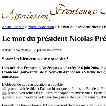
Accueil du site
>
Notre association
>
Le mot du président Nicolas P
Le mot du président Nicolas Pré
samedi 24 novembre 2012
, par
Nicolas Prévost
Soyez les bienvenus sur notre site !
L’association Frontenac-Amériques a été créée le 6 juin 2004, l
Frontenac, gouverneur de la Nouvelle-France au XVIIème siècle, 
américain.
L’objectif de notre association est double :
promouvoir le rôle et l’action historique de Louis de Buade de Fr
promouvoir toutes les cultures francophones américaines. Particuli
québécois pour soutenir la langue française a été à ce titre remarquabl
Les cultures francophones d’Amérique sont diverses mais parfois en d