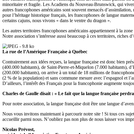
minoritaire et fragile. Les Acadiens du Nouveau-Brunswick, qui vivent 
autres francophones américains sont souvent menacés d’assimilation,
pour l’héritage historique français, les francophones de langue materne
certains cajuns, nous vivons « dans le ventre du dragon ».
Les autres territoires francophones américains appartiennent à la zon
Notre association s’intéresse aussi beaucoup à ces territoires, riches d’
La rue de l’Amérique Française à Québec
Contrairement aux idées reçues, la langue française est donc bien pré
(400.000 habitants), de Saint-Pierre-et-Miquelon (7.000 habitants), d’
(200.000 habitants), on arrive à un total de 18 millions de francophone
(2 % de la population) et sans commune mesure avec l’espagnol et l’ang
D’ailleurs, l’intérêt des Français pour la francophonie augmente touj
Charles de Gaulle disait : « Le fait que la langue française perd
Pour notre association, la langue française doit être une langue d’a
Nous vous invitons maintenant à parcourir notre site ! Si tous ces suje
accueillir parmi nous. N’oubliez pas non plus de nous laisser vos impre
Nicolas Prévost,