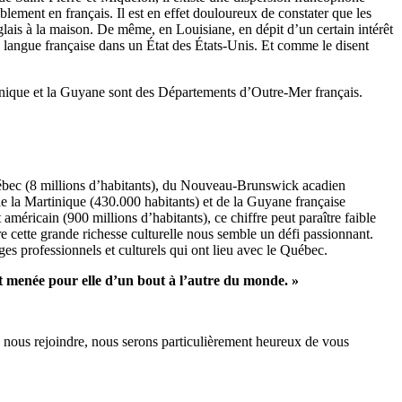
lement en français. Il est en effet douloureux de constater que les
is à la maison. De même, en Louisiane, en dépit d’un certain intérêt
en langue française dans un État des États-Unis. Et comme le disent
rtinique et la Guyane sont des Départements d’Outre-Mer français.
Québec (8 millions d’habitants), du Nouveau-Brunswick acadien
de la Martinique (430.000 habitants) et de la Guyane française
américain (900 millions d’habitants), ce chiffre peut paraître faible
e cette grande richesse culturelle nous semble un défi passionnant.
s professionnels et culturels qui ont lieu avec le Québec.
st menée pour elle d’un bout à l’autre du monde. »
s à nous rejoindre, nous serons particulièrement heureux de vous