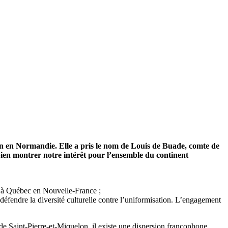
en en Normandie. Elle a pris le nom de Louis de Buade, comte de
ien montrer notre intérêt pour l’ensemble du continent
V à Québec en Nouvelle-France ;
défendre la diversité culturelle contre l’uniformisation. L’engagement
e Saint-Pierre-et-Miquelon, il existe une dispersion francophone