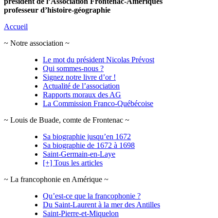
président de l’Association Frontenac-Amériques
professeur d’histoire-géographie
Accueil
~ Notre association ~
Le mot du président Nicolas Prévost
Qui sommes-nous ?
Signez notre livre d’or !
Actualité de l’association
Rapports moraux des AG
La Commission Franco-Québécoise
~ Louis de Buade, comte de Frontenac ~
Sa biographie jusqu’en 1672
Sa biographie de 1672 à 1698
Saint-Germain-en-Laye
[+] Tous les articles
~ La francophonie en Amérique ~
Qu’est-ce que la francophonie ?
Du Saint-Laurent à la mer des Antilles
Saint-Pierre-et-Miquelon