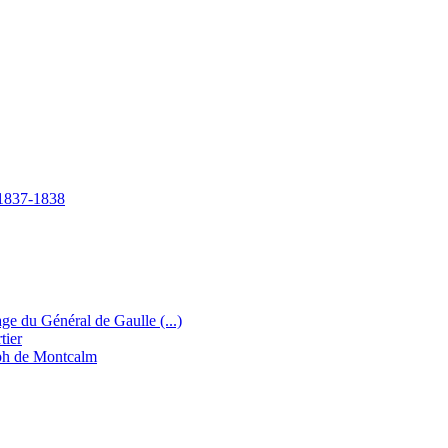
e 1837-1838
e du Général de Gaulle (...)
tier
eph de Montcalm