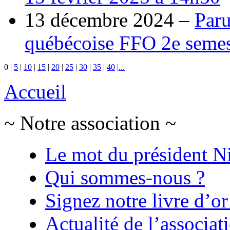
13 décembre 2024 –
Paru
québécoise FFO 2e semes
0
|
5
|
10
|
15
|
20
|
25
|
30
|
35
|
40
|
...
Accueil
~ Notre association ~
Le mot du président N
Qui sommes-nous ?
Signez notre livre d’or
Actualité de l’associat