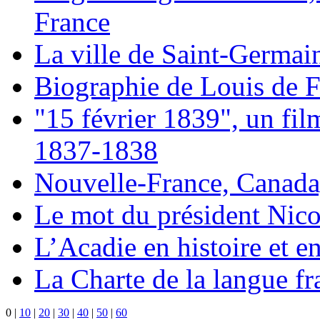
France
La ville de Saint-Germai
Biographie de Louis de 
"15 février 1839", un fil
1837-1838
Nouvelle-France, Canada
Le mot du président Nico
L’Acadie en histoire et e
La Charte de la langue f
0
|
10
|
20
|
30
|
40
|
50
|
60