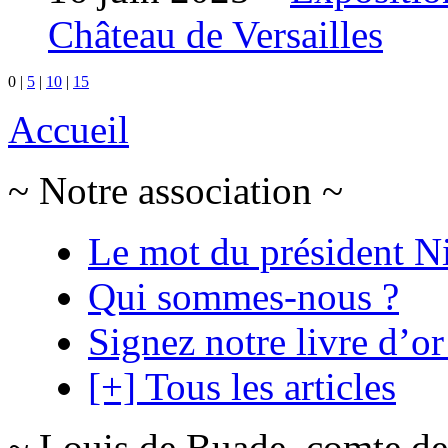
Château de Versailles
0
|
5
|
10
|
15
Accueil
~ Notre association ~
Le mot du président N
Qui sommes-nous ?
Signez notre livre d’or
[+] Tous les articles
~ Louis de Buade, comte de